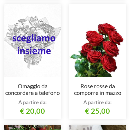
Omaggio da
Rose rosse da
concordare a telefono
comporre in mazzo
al numero 051
per numero di steli.
A partire da:
A partire da:
877622 oppure al
€ 20,00
€ 25,00
348 3243607