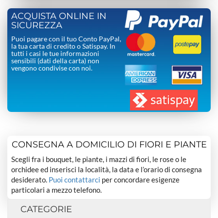
ACQUISTA ONLINE IN
SICUREZZA
Puoi pagare con il tuo Conto PayPal,
la tua carta di credito o Satispay. In
tutti i casi le tue informazioni
sensibili (dati della carta) non
vengono condivise con noi.
CONSEGNA A DOMICILIO DI FIORI E PIANTE
Scegli fra i bouquet, le piante, i mazzi di fiori, le rose o le
orchidee ed inserisci la località, la data e l’orario di consegna
desiderato.
Puoi contattarci
per concordare esigenze
particolari a mezzo telefono.
CATEGORIE