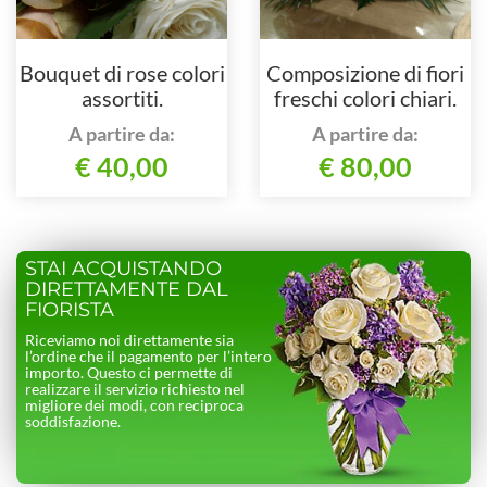
Bouquet di rose colori
Composizione di fiori
assortiti.
freschi colori chiari.
A partire da:
A partire da:
€ 40,00
€ 80,00
STAI ACQUISTANDO
DIRETTAMENTE DAL
FIORISTA
Riceviamo noi direttamente sia
l’ordine che il pagamento per l’intero
importo. Questo ci permette di
realizzare il servizio richiesto nel
migliore dei modi, con reciproca
soddisfazione.