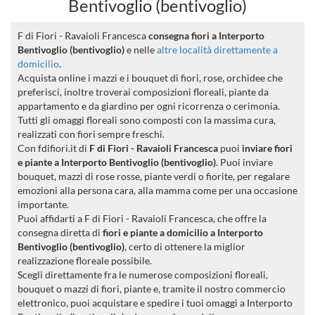
Bentivoglio (bentivoglio)
F di Fiori - Ravaioli Francesca
consegna fiori a Interporto
Bentivoglio (bentivoglio)
e nelle
altre località direttamente a
domicilio
.
Acquista online i mazzi e i bouquet di fiori, rose, orchidee che
preferisci, inoltre troverai composizioni floreali, piante da
appartamento e da giardino per ogni ricorrenza o cerimonia.
Tutti gli omaggi floreali sono composti con la massima cura,
realizzati con fiori sempre freschi.
Con fdifiori.it di
F di Fiori - Ravaioli Francesca
puoi
inviare fiori
e piante a Interporto Bentivoglio (bentivoglio)
. Puoi inviare
bouquet, mazzi di rose rosse, piante verdi o fiorite, per regalare
emozioni alla persona cara, alla mamma come per una occasione
importante.
Puoi affidarti a F di Fiori - Ravaioli Francesca, che offre la
consegna diretta di
fiori e piante a domicilio a Interporto
Bentivoglio (bentivoglio)
, certo di ottenere la miglior
realizzazione floreale possibile.
Scegli direttamente fra le numerose composizioni floreali,
bouquet o mazzi di fiori, piante e, tramite il nostro commercio
elettronico, puoi acquistare e spedire i tuoi omaggi a Interporto