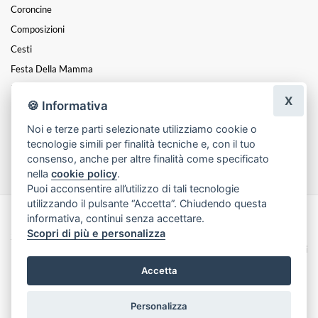
Coroncine
Composizioni
Cesti
Festa Della Mamma
Mazzi
X
🍪 Informativa
Funebre
Noi e terze parti selezionate utilizziamo cookie o
Festa Della Donna
tecnologie simili per finalità tecniche e, con il tuo
Natale
consenso, anche per altre finalità come specificato
nella
cookie policy
.
Puoi acconsentire all’utilizzo di tali tecnologie
utilizzando il pulsante “Accetta”. Chiudendo questa
informativa, continui senza accettare.
Made with
by
Infoser.it
-
Realizzazione Siti ecommerce per Fioristi
- ©
Scopri di più e personalizza
2026
Privacy Policy
Cookie Policy
Termini e Condizioni
Accetta
Personalizza