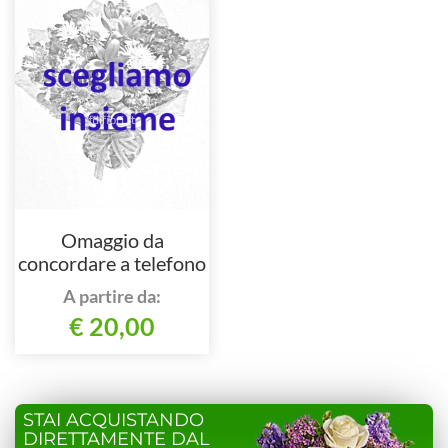
Omaggio da
concordare a telefono
al numero 051
A partire da:
877622 oppure al
€ 20,00
348 3243607
STAI ACQUISTANDO
DIRETTAMENTE DAL