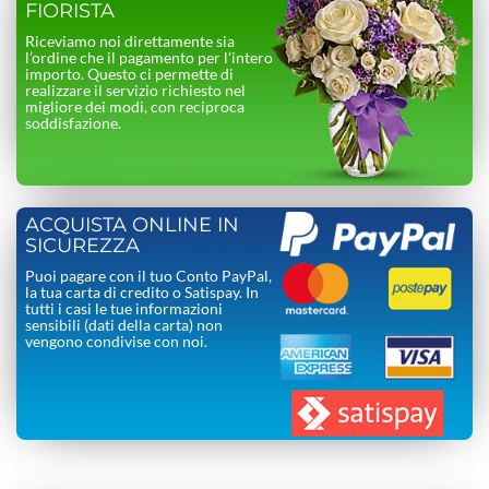
FIORISTA
Riceviamo noi direttamente sia
l’ordine che il pagamento per l’intero
importo. Questo ci permette di
realizzare il servizio richiesto nel
migliore dei modi, con reciproca
soddisfazione.
ACQUISTA ONLINE IN
SICUREZZA
Puoi pagare con il tuo Conto PayPal,
la tua carta di credito o Satispay. In
tutti i casi le tue informazioni
sensibili (dati della carta) non
vengono condivise con noi.