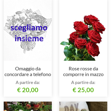
Omaggio da
Rose rosse da
concordare a telefono
comporre in mazzo
al numero 051
per numero di steli.
A partire da:
A partire da:
877622 oppure al
€ 20,00
€ 25,00
348 3243607