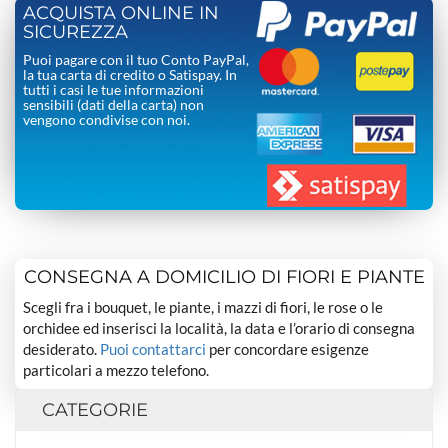
ACQUISTA ONLINE IN
SICUREZZA
Puoi pagare con il tuo Conto PayPal,
la tua carta di credito o Satispay. In
tutti i casi le tue informazioni
sensibili (dati della carta) non
vengono condivise con noi.
CONSEGNA A DOMICILIO DI FIORI E PIANTE
Scegli fra i bouquet, le piante, i mazzi di fiori, le rose o le
orchidee ed inserisci la località, la data e l’orario di consegna
desiderato.
Puoi contattarci
per concordare esigenze
particolari a mezzo telefono.
CATEGORIE