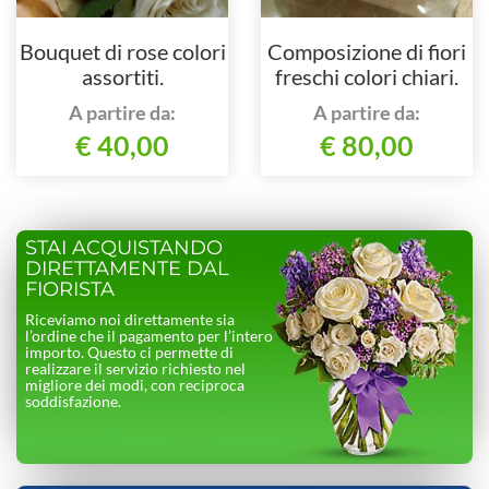
Bouquet di rose colori
Composizione di fiori
assortiti.
freschi colori chiari.
A partire da:
A partire da:
€ 40,00
€ 80,00
STAI ACQUISTANDO
DIRETTAMENTE DAL
FIORISTA
Riceviamo noi direttamente sia
l’ordine che il pagamento per l’intero
importo. Questo ci permette di
realizzare il servizio richiesto nel
migliore dei modi, con reciproca
soddisfazione.