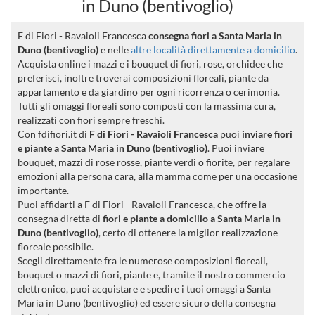
in Duno (bentivoglio)
F di Fiori - Ravaioli Francesca
consegna fiori a Santa Maria in
Duno (bentivoglio)
e nelle
altre località direttamente a domicilio
.
Acquista online i mazzi e i bouquet di fiori, rose, orchidee che
preferisci, inoltre troverai composizioni floreali, piante da
appartamento e da giardino per ogni ricorrenza o cerimonia.
Tutti gli omaggi floreali sono composti con la massima cura,
realizzati con fiori sempre freschi.
Con fdifiori.it di
F di Fiori - Ravaioli Francesca
puoi
inviare fiori
e piante a Santa Maria in Duno (bentivoglio)
. Puoi inviare
bouquet, mazzi di rose rosse, piante verdi o fiorite, per regalare
emozioni alla persona cara, alla mamma come per una occasione
importante.
Puoi affidarti a F di Fiori - Ravaioli Francesca, che offre la
consegna diretta di
fiori e piante a domicilio a Santa Maria in
Duno (bentivoglio)
, certo di ottenere la miglior realizzazione
floreale possibile.
Scegli direttamente fra le numerose composizioni floreali,
bouquet o mazzi di fiori, piante e, tramite il nostro commercio
elettronico, puoi acquistare e spedire i tuoi omaggi a Santa
Maria in Duno (bentivoglio) ed essere sicuro della consegna